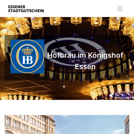
Skip
to
content
Hofbräu im Königshof
Essen