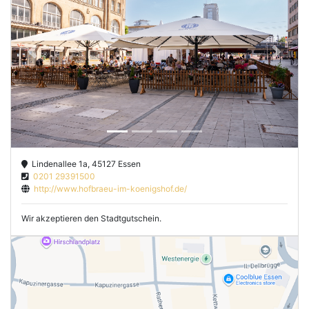
Previous
Next
Lindenallee 1a, 45127 Essen
0201 29391500
http://www.hofbraeu-im-koenigshof.de/
Wir akzeptieren den Stadtgutschein.