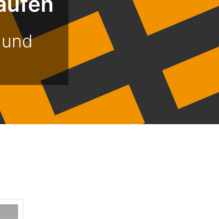
aufen
 und