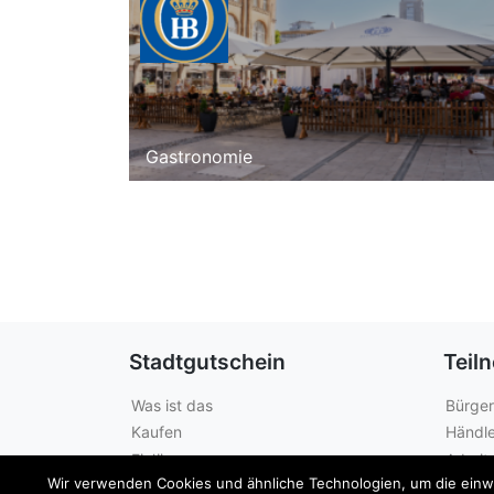
Gastronomie
Stadtgutschein
Teil
Was ist das
Bürger
Kaufen
Händle
Einlösen
Arbeit
Wir verwenden Cookies und ähnliche Technologien, um die einwan
Guthabenabfrage
Städte