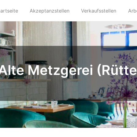
artseite
Akzeptanzstellen
Verkaufsstellen
Arb
Alte Metzgerei (Rütt