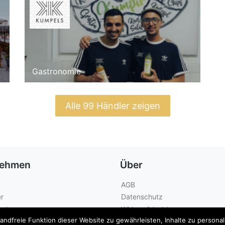
Gastronomie
Alle 99 Händler zeigen
nehmen
Über
AGB
r
Datenschutz
geber
Widerrufsbelehrung
dfreie Funktion dieser Website zu gewährleisten, Inhalte zu personalis
Kontakt